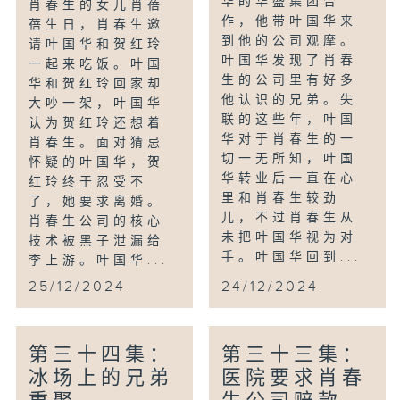
华的华盛集团合
肖春生的女儿肖蓓
作，他带叶国华来
蓓生日，肖春生邀
到他的公司观摩。
请叶国华和贺红玲
叶国华发现了肖春
一起来吃饭。叶国
生的公司里有好多
华和贺红玲回家却
他认识的兄弟。失
大吵一架，叶国华
联的这些年，叶国
认为贺红玲还想着
华对于肖春生的一
肖春生。面对猜忌
切一无所知，叶国
怀疑的叶国华，贺
华转业后一直在心
红玲终于忍受不
里和肖春生较劲
了，她要求离婚。
儿，不过肖春生从
肖春生公司的核心
未把叶国华视为对
技术被黑子泄漏给
手。叶国华回到...
李上游。叶国华...
25/12/2024
24/12/2024
第三十四集：
第三十三集：
冰场上的兄弟
医院要求肖春