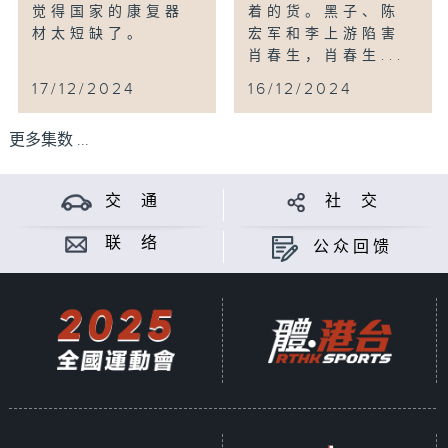
觉得国家的康复器
着的货。黑子、陈
材太短缺了。
宏军和李上游陷害
肖春生，肖春生...
17/12/2024
16/12/2024
更多集数 ...
交 通
社 交
联 络
公众回馈