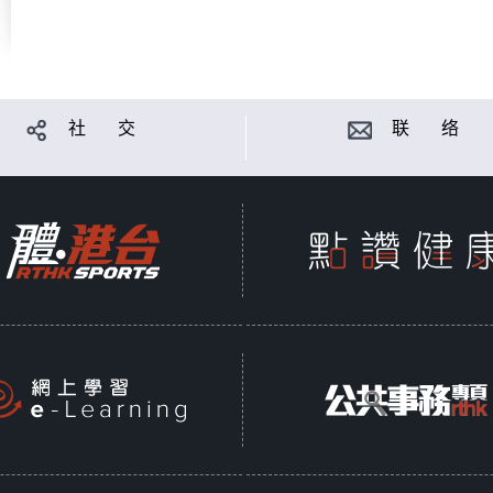
社 交
联 络