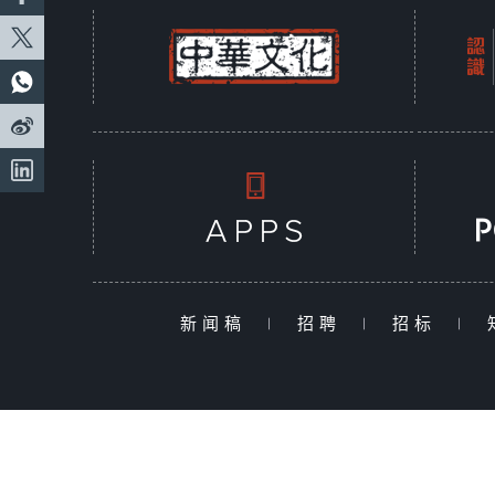
新闻稿
|
招聘
|
招标
|