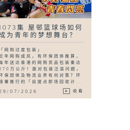
1073集 屋邨篮球场如何
成为青年的梦想舞台？
「网购过度包装」
近年网购成风，有环保团体推算，
每年送达香港的网购货品包装重达
270万公斤！面对包装泛滥问题，
环保团体及物流业界有何对策？环
境署推行的「自提点即场回收计...
29/07/2026
收看