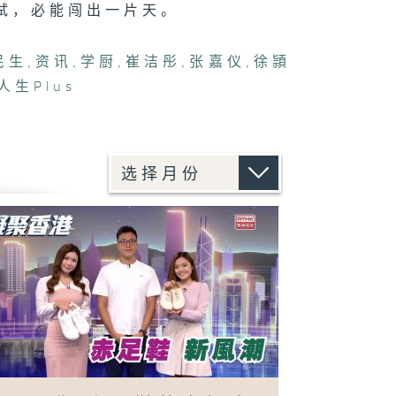
试，必能闯出一片天。
民生
,
资讯
,
学厨
,
崔洁彤
,
张嘉仪
,
徐頴
人生Plus