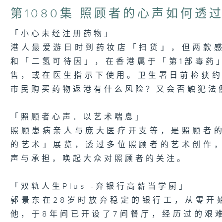
of
23
第1080集 照顾者的心声如何透
minutes,
7
seconds
Volume
「小心未经注册药物」
90%
港人最爱游日时到药妆店「扫货」，但两款
和「二氢可待因」，在香港属于「第1部毒药
售，或在医生指示下使用。卫生署日前检获约
市民购买药物返港有什么风险？又会否触犯法
「照顾者心声．以艺术喘息」
照顾患病亲人与庞大医疗开支等，是照顾者
的艺术」展览，透过多位照顾者的艺术创作
声与承担，唤起大众对照顾者的关注。
「双轨人生Plus -弃银行高薪当学厨」
郭景东在28岁时放弃稳定的银行工，从零开始学
他，于8年间已开设了7间餐厅，经历过的艰