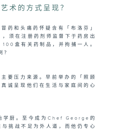
过艺术的方式呈现？
感冒药和头痛药怀疑含有「布洛芬」
」，须在注册药剂师监督下于药房出
 100盒有关药制品，并拘捕一人。
例？
的主要压力来源。早前举办的「照顾
，真诚呈现他们在生活与家庭间的心
厨。至今成为Chef George的
难与挑战不足为外人道，而他仍专心