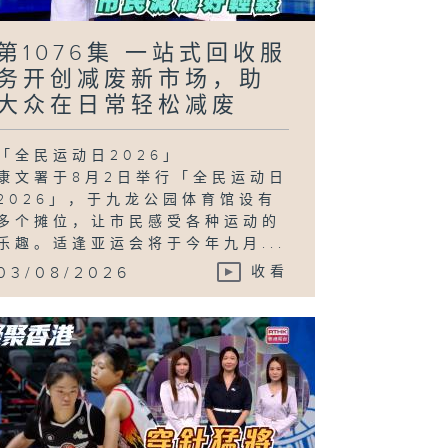
第1076集 一站式回收服
务开创减废新市场，助
大众在日常轻松减废
「全民运动日2026」
康文署于8月2日举行「全民运动日
2026」，于九龙公园体育馆设有
多个摊位，让市民感受各种运动的
乐趣。适逢亚运会将于今年九月...
03/08/2026
收看