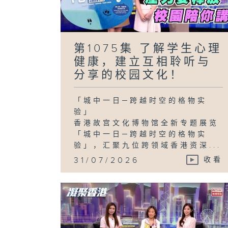
第1075集 了解学生心理
健康，建立互相聆听与
分享的校园文化！
「城中一日─跨越时空的格物实
验」
香港故宫文化博物馆全新专题展览
「城中一日─跨越时空的格物实
验」，汇聚九位跨领域香港资深...
31/07/2026
收看