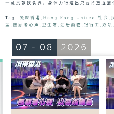
一意贡献饮食界，身体力行道出只要肯放胆尝
Tag:
凝聚香港
,
Hong Kong United
,
社会
,
堃
,
照顾者心声
,
卫生署
,
注册药物
,
银行工
,
双轨
07 - 08
2026