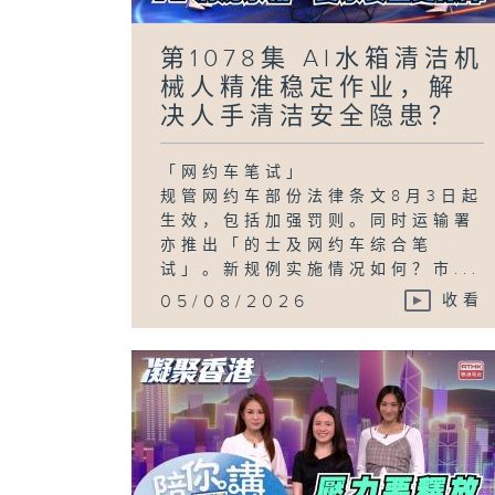
第1078集 AI水箱清洁机
械人精准稳定作业，解
决人手清洁安全隐患？
「网约车笔试」
规管网约车部份法律条文8月3日起
生效，包括加强罚则。同时运输署
亦推出「的士及网约车综合笔
试」。新规例实施情况如何？市...
05/08/2026
收看