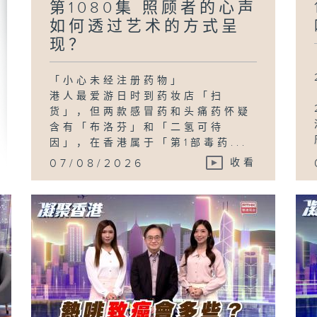
第1080集 照顾者的心声
如何透过艺术的方式呈
现？
「小心未经注册药物」
港人最爱游日时到药妆店「扫
货」，但两款感冒药和头痛药怀疑
含有「布洛芬」和「二氢可待
因」，在香港属于「第1部毒药...
07/08/2026
收看