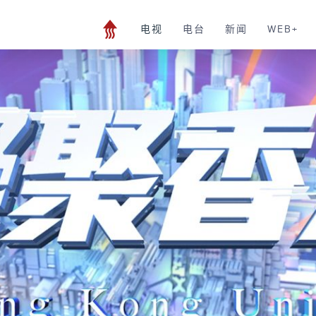
电视
电台
新闻
WEB+