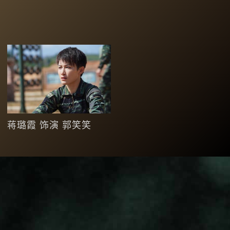
蒋璐霞 饰演 郭笑笑