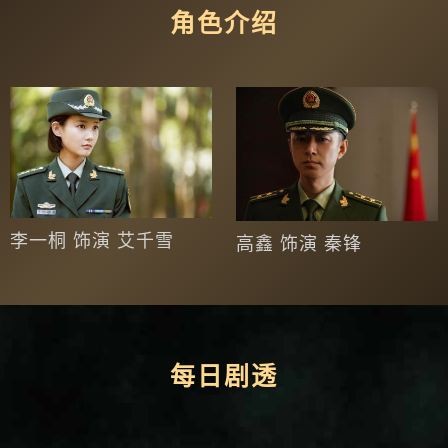
角色介绍
李一桐 饰演 艾千雪
高鑫 饰演 秦锋
每日剧透