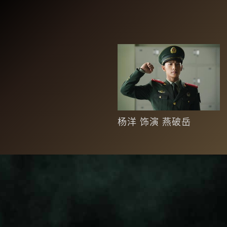
杨洋 饰演 燕破岳