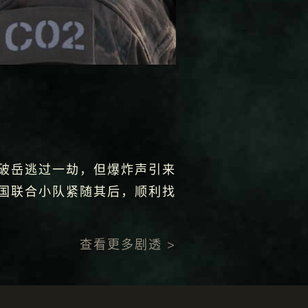
破岳逃过一劫，但爆炸声引来
国联合小队紧随其后，顺利找
查看更多剧透 >