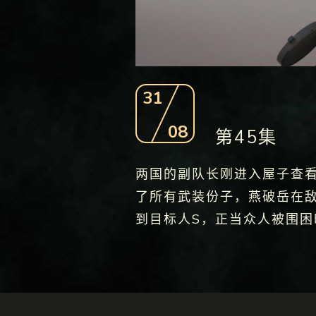
31
08
第45集
两国的副队长刚进入屋子查
了所有武装份子，燕破岳在
到目标人S，正当众人被围