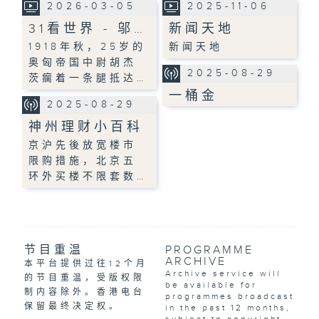
2026-03-05
2025-11-06
31看世界 - 邬…
新闻天地
1918年秋，25岁的
新闻天地
奥匈帝国中尉胡杰
2025-08-29
茨瘸着一条腿抵达…
一桶金
2025-08-29
神州理财小百科
京沪先後放宽楼市
限购措施，北京五
环外买楼不限套数…
节目重温
PROGRAMME
ARCHIVE
本平台提供过往12个月
Archive service will
的节目重温，受版权限
be available for
制内容除外。香港电台
programmes broadcast
保留最终决定权。
in the past 12 months,