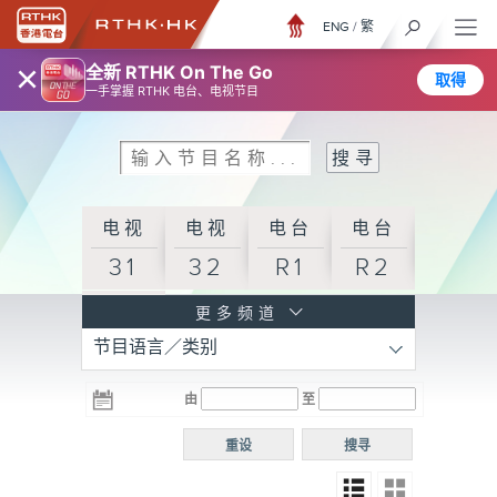
ENG
/
繁
×
全新 RTHK On The Go
取得
一手掌握 RTHK 电台、电视节目
电视
电视
电台
电台
31
32
R1
R2
电台
更多频道
节目语言／类别
R3
电台
电台
电台
由
至
普通
R4
R5
话台
重设
搜寻