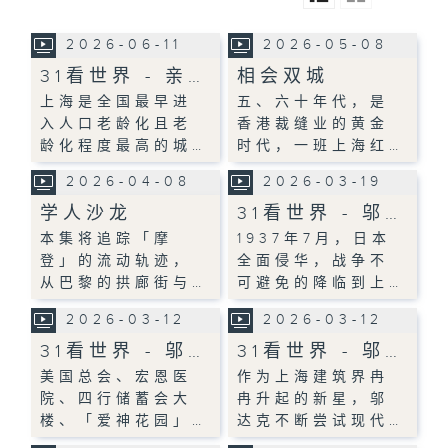
2026-06-11
2026-05-08
31看世界 - 亲…
相会双城
上海是全国最早进
五、六十年代，是
入人口老龄化且老
香港裁缝业的黄金
龄化程度最高的城…
时代，一班上海红…
2026-04-08
2026-03-19
学人沙龙
31看世界 - 邬…
本集将追踪「摩
1937年7月，日本
登」的流动轨迹，
全面侵华，战争不
从巴黎的拱廊街与…
可避免的降临到上…
2026-03-12
2026-03-12
31看世界 - 邬…
31看世界 - 邬…
美国总会、宏恩医
作为上海建筑界冉
院、四行储蓄会大
冉升起的新星，邬
楼、「爱神花园」…
达克不断尝试现代…