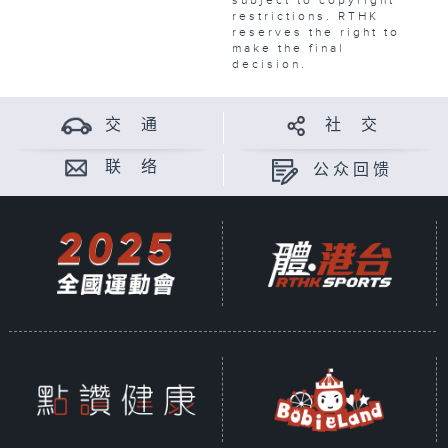
subject to copyright
restrictions. RTHK
reserves the right to
make the final
decision.
交 通
社 交
联 络
公众回馈