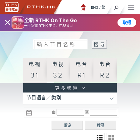
ENG
/
繁
×
全新 RTHK On The Go
取得
一手掌握 RTHK 电台、电视节目
电视
电视
电台
电台
31
32
R1
R2
电台
更多频道
节目语言／类别
R3
电台
电台
电台
由
至
普通
R4
R5
话台
重设
搜寻