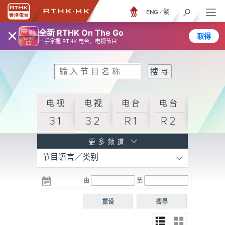
ENG
/
繁
×
全新 RTHK On The Go
取得
一手掌握 RTHK 电台、电视节目
电视
电视
电台
电台
31
32
R1
R2
电台
更多频道
节目语言／类别
R3
电台
电台
电台
由
至
普通
R4
R5
话台
重设
搜寻