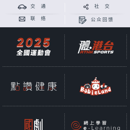
交 通
社 交
联 络
公众回馈