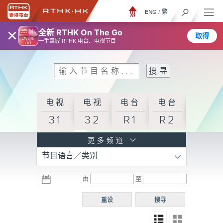
ENG
/
繁
×
全新 RTHK On The Go
取得
一手掌握 RTHK 电台、电视节目
电视
电视
电台
电台
31
32
R1
R2
电台
更多频道
节目语言／类别
R3
电台
电台
电台
由
至
普通
R4
R5
话台
重设
搜寻