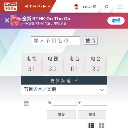
ENG
/
繁
×
全新 RTHK On The Go
取得
一手掌握 RTHK 电台、电视节目
电视
电视
电台
电台
31
32
R1
R2
电台
更多频道
节目语言／类别
R3
电台
电台
电台
由
至
普通
R4
R5
话台
重设
搜寻