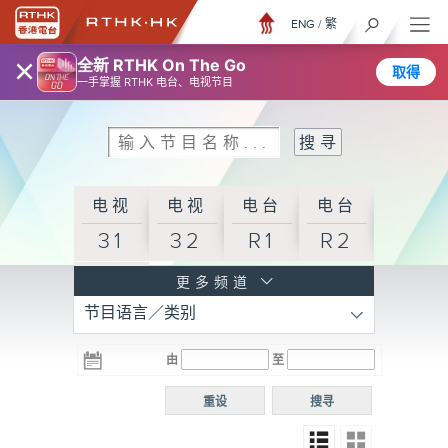
ENG
/
繁
×
全新 RTHK On The Go
取得
一手掌握 RTHK 电台、电视节目
电视
电视
电台
电台
31
32
R1
R2
电台
更多频道
节目语言／类别
R3
电台
电台
电台
由
至
普通
R4
R5
话台
重设
搜寻