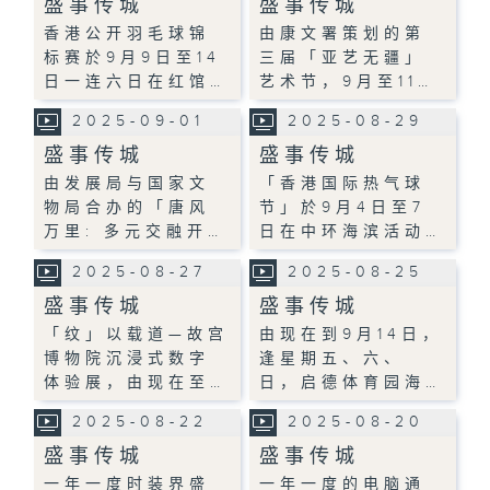
盛事传城
盛事传城
香港公开羽毛球锦
由康文署策划的第
标赛於9月9日至14
三届「亚艺无疆」
日一连六日在红馆…
艺术节，9月至11…
2025-09-01
2025-08-29
盛事传城
盛事传城
由发展局与国家文
「香港国际热气球
物局合办的「唐风
节」於9月4日至7
万里: 多元交融开…
日在中环海滨活动…
2025-08-27
2025-08-25
盛事传城
盛事传城
「纹」以载道—故宫
由现在到9月14日，
博物院沉浸式数字
逢星期五、六、
体验展，由现在至…
日，启德体育园海…
2025-08-22
2025-08-20
盛事传城
盛事传城
一年一度时装界盛
一年一度的电脑通