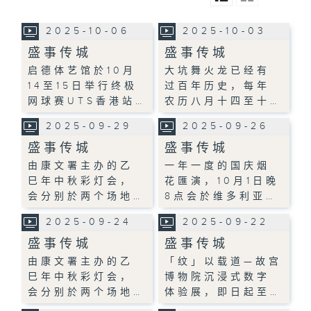
2025-10-06
2025-10-03
盛事传城
盛事传城
启德体艺馆於10月
大坑舞火龙已经有
14至15日举行终极
过百年历史，每年
网球赛UTS香港站…
农历八月十四至十…
2025-09-29
2025-09-26
盛事传城
盛事传城
由康文署主办的乙
一年一度的国庆烟
巳年中秋彩灯会，
花匯演，10月1日晚
会分别於两个场地…
8点会於维多利亚…
2025-09-24
2025-09-22
盛事传城
盛事传城
由康文署主办的乙
「纹」以载道—故宫
巳年中秋彩灯会，
博物院沉浸式数字
会分别於两个场地…
体验展，即日起至…