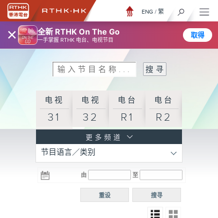
ENG
/
繁
×
全新 RTHK On The Go
取得
一手掌握 RTHK 电台、电视节目
电视
电视
电台
电台
31
32
R1
R2
电台
更多频道
节目语言／类别
R3
电台
电台
电台
由
至
普通
R4
R5
话台
重设
搜寻