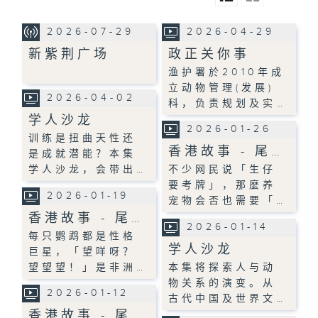
2026-07-29
2026-04-29
新紫荆广场
政正关你事
渔护署於2010年成
立动物管理(发展)
2026-04-02
科，负责规划及实…
学人沙龙
2026-01-26
训练是扭曲天性还
香港故事 - 尾…
是成就潜能？本集
学人沙龙，会带出…
不少网民说「生仔
要考牌」，那麼养
2026-01-19
宠物会否也需要「…
香港故事 - 尾…
2026-01-14
每只鹦鹉都是性格
学人沙龙
巨星，「望咩呀？
望望望！」是非洲…
本集将探索人与动
物关系的演变。从
2026-01-12
古代中国及世界文…
香港故事 - 尾…