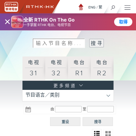
ENG
/
繁
×
全新 RTHK On The Go
取得
一手掌握 RTHK 电台、电视节目
电视
电视
电台
电台
31
32
R1
R2
电台
更多频道
节目语言／类别
R3
电台
电台
电台
由
至
普通
R4
R5
话台
重设
搜寻