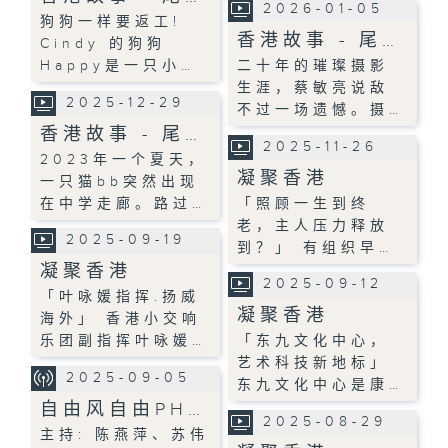
2026-01-05
狗狗一样要返工!
香港故事 - 尾…
Cindy 的狗狗
Happy是一只小…
二十年的璀璨摄影
生涯，蔡敏亮说敌
2025-12-29
不过一场遗憾。摄…
香港故事 - 尾…
2025-11-26
2023年一个夏天，
凝聚香港
一只猫bb突然出现
在中学走廊。路过…
「照顾一生到终
老，主人压力释放
2025-09-19
到？」 有组织早…
凝聚香港
2025-09-12
「叶咏媛指挥.扬威
凝聚香港
海外」 香港小交响
乐团副指挥叶咏媛…
「东九文化中心，
艺术科技新地标」
2025-09-05
东九文化中心是康…
自由风自由PH…
2025-08-29
主持: 陈燕萍、苏伟