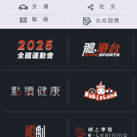
交 通
社 交
联 络
公众回馈