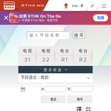
ENG
/
繁
×
全新 RTHK On The Go
取得
一手掌握 RTHK 电台、电视节目
电视
电视
电台
电台
31
32
R1
R2
电台
更多频道
节目语言／类别
R3
电台
电台
电台
由
至
普通
R4
R5
话台
重设
搜寻