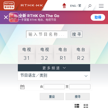
ENG
/
繁
×
全新 RTHK On The Go
取得
一手掌握 RTHK 电台、电视节目
电视
电视
电台
电台
31
32
R1
R2
电台
更多频道
节目语言／类别
R3
电台
电台
电台
由
至
普通
R4
R5
话台
重设
搜寻