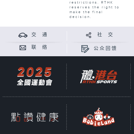
restrictions. RTHK
reserves the right to
make the final
decision.
交 通
社 交
联 络
公众回馈