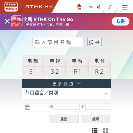
ENG
/
繁
×
全新 RTHK On The Go
取得
一手掌握 RTHK 电台、电视节目
电视
电视
电台
电台
31
32
R1
R2
电台
更多频道
节目语言／类别
R3
电台
电台
电台
由
至
普通
R4
R5
话台
重设
搜寻