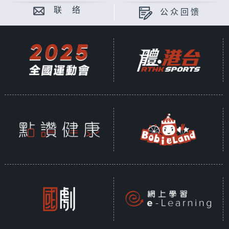
联 络
公众回馈