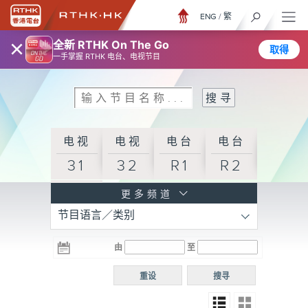
ENG
/
繁
×
全新 RTHK On The Go
取得
一手掌握 RTHK 电台、电视节目
电视
电视
电台
电台
31
32
R1
R2
电台
更多频道
节目语言／类别
R3
电台
电台
电台
由
至
普通
R4
R5
话台
重设
搜寻