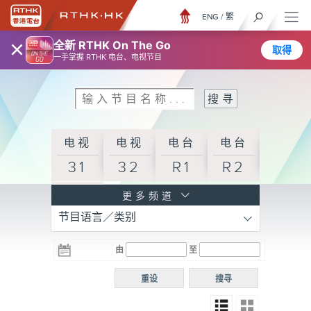
ENG
/
繁
×
全新 RTHK On The Go
取得
一手掌握 RTHK 电台、电视节目
电视
电视
电台
电台
31
32
R1
R2
电台
更多频道
节目语言／类别
R3
电台
电台
电台
由
至
普通
R4
R5
话台
重设
搜寻