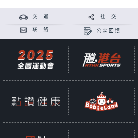
交 通
社 交
联 络
公众回馈