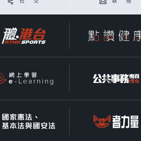
社 交
联 络