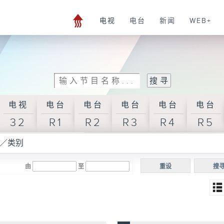
电视
电台
新闻
WEB+
电视
电台
电台
电台
电台
电台
32
R1
R2
R3
R4
R5
／类别
由
至
重设
搜