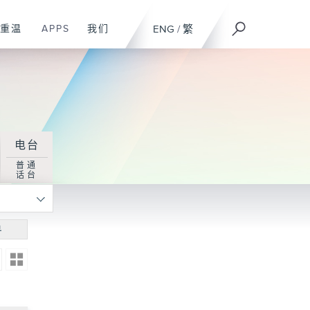
重温
APPS
我们
ENG
/
繁
电台
普通
话台
寻