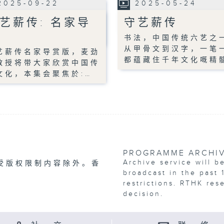
2025-09-22
2025-05-24
艺薪传: 名家导
守艺薪传
书法，中国传统六艺之
从甲骨文到汉字，一笔
艺薪传名家导赏版，麦劲
都蕴藏住千年文化嘅精
教授将带大家欣赏中国传
文化，本集会聚焦於:…
PROGRAMME ARCHI
Archive service will b
受版权限制内容除外。香
broadcast in the past 
restrictions. RTHK res
decision.