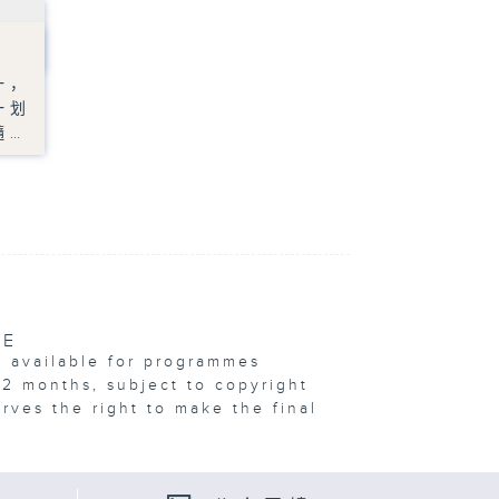
一，
一划
髓…
VE
e available for programmes
12 months, subject to copyright
erves the right to make the final