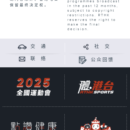
programmes broadcast
保留最终决定权。
in the past 12 months,
subject to copyright
restrictions. RTHK
reserves the right to
make the final
decision.
交 通
社 交
联 络
公众回馈