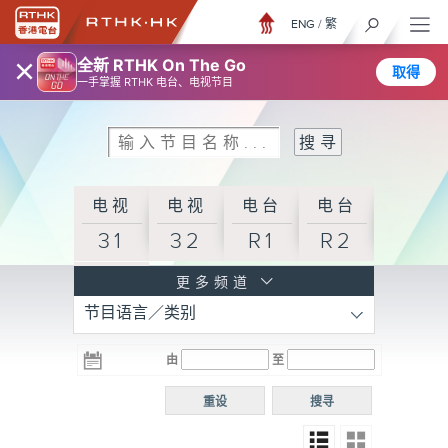
ENG
/
繁
×
全新 RTHK On The Go
取得
一手掌握 RTHK 电台、电视节目
电视
电视
电台
电台
31
32
R1
R2
电台
更多频道
节目语言／类别
R3
电台
电台
电台
由
至
普通
R4
R5
话台
重设
搜寻