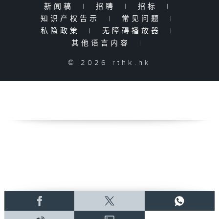
新闻稿
|
招聘
|
招标
|
知识产权告示
|
常见问题
|
私隐政策
|
无障碍播放器
|
其他语言内容
|
© 2026 rthk.hk