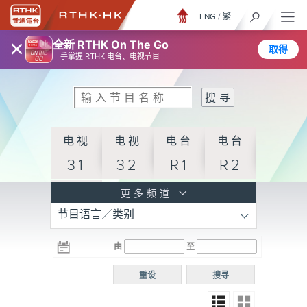
ENG
/
繁
×
全新 RTHK On The Go
取得
一手掌握 RTHK 电台、电视节目
电视
电视
电台
电台
31
32
R1
R2
电台
更多频道
节目语言／类别
R3
电台
电台
电台
由
至
普通
R4
R5
话台
重设
搜寻