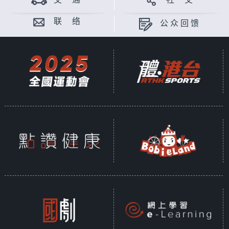
交 通
社 交
联 络
公众回馈