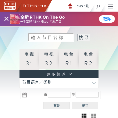
ENG
/
繁
×
全新 RTHK On The Go
取得
一手掌握 RTHK 电台、电视节目
电视
电视
电台
电台
31
32
R1
R2
电台
更多频道
节目语言／类别
R3
电台
电台
电台
由
至
普通
R4
R5
话台
重设
搜寻