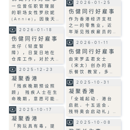
2026-01-25
一位曾任职管理层
伤健同行好雇事
的职场女性罗欣妮
(Annie)，因後天…
作为香港经济支柱
之一的零售业，近
2026-01-18
年渐见残疾雇员的…
伤健同行好雇事
2026-01-11
龙仔（轻度智
伤健同行好雇事
障），日复日地在
仓库工作，对於大…
由宋罗孟君女士
（宋太）创办的喜
2025-12-23
乐餐饮.教室，多…
凝聚香港
2025-10-31
「残疾晚期预设照
凝聚香港
顾」 残疾人士在生
命晚期，意愿可能…
「全城起动．港台
启航．十五运会．
2025-10-17
残特奥会启动礼」…
凝聚香港
2025-10-08
「狗玩具有毒，提