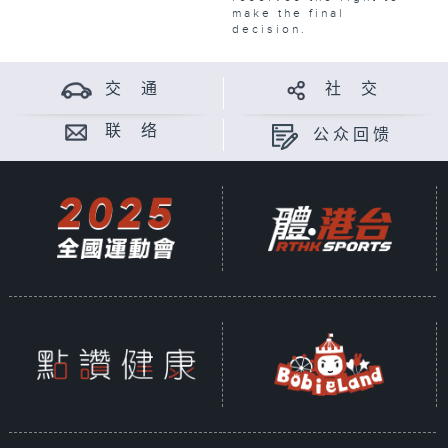
make the final
decision.
交 通
社 交
联 络
公众回馈