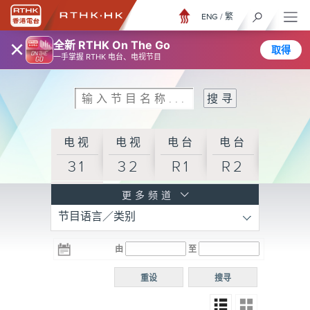
ENG
/
繁
×
全新 RTHK On The Go
取得
一手掌握 RTHK 电台、电视节目
电视
电视
电台
电台
31
32
R1
R2
电台
更多频道
节目语言／类别
R3
电台
电台
电台
由
至
普通
R4
R5
话台
重设
搜寻