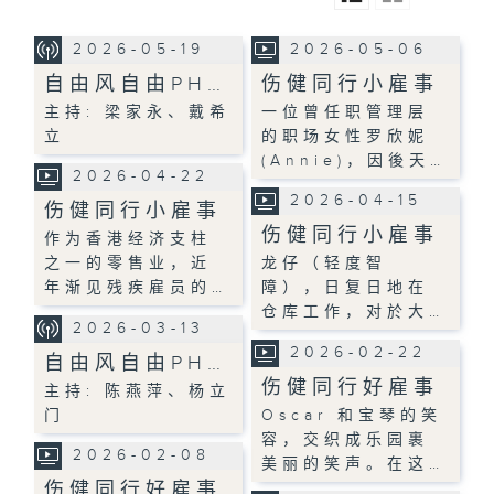
2026-05-19
2026-05-06
自由风自由PH…
伤健同行小雇事
主持: 梁家永、戴希
一位曾任职管理层
立
的职场女性罗欣妮
(Annie)，因後天…
2026-04-22
2026-04-15
伤健同行小雇事
伤健同行小雇事
作为香港经济支柱
之一的零售业，近
龙仔（轻度智
年渐见残疾雇员的…
障），日复日地在
仓库工作，对於大…
2026-03-13
2026-02-22
自由风自由PH…
伤健同行好雇事
主持: 陈燕萍、杨立
门
Oscar 和宝琴的笑
容，交织成乐园裹
2026-02-08
美丽的笑声。在这…
伤健同行好雇事