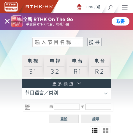
ENG
/
繁
×
全新 RTHK On The Go
取得
一手掌握 RTHK 电台、电视节目
电视
电视
电台
电台
31
32
R1
R2
电台
更多频道
节目语言／类别
R3
电台
电台
电台
由
至
普通
R4
R5
话台
重设
搜寻