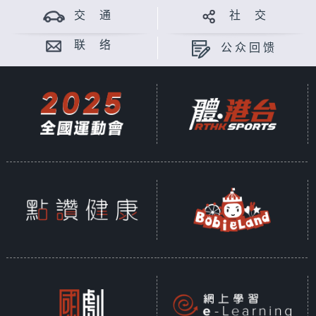
交 通
社 交
联 络
公众回馈