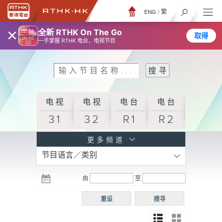
ENG
/
繁
×
全新 RTHK On The Go
取得
一手掌握 RTHK 电台、电视节目
电视
电视
电台
电台
31
32
R1
R2
电台
更多频道
节目语言／类别
R3
电台
电台
电台
由
至
普通
R4
R5
话台
重设
搜寻