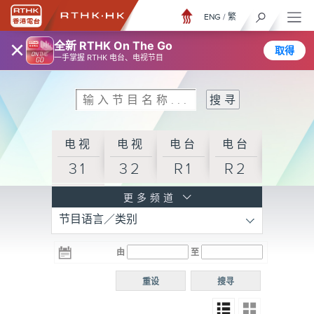
ENG
/
繁
×
全新 RTHK On The Go
取得
一手掌握 RTHK 电台、电视节目
电视
电视
电台
电台
31
32
R1
R2
电台
更多频道
节目语言／类别
R3
电台
电台
电台
由
至
普通
R4
R5
话台
重设
搜寻