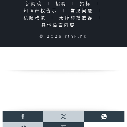
新闻稿
|
招聘
|
招标
|
知识产权告示
|
常见问题
|
私隐政策
|
无障碍播放器
|
其他语言内容
|
© 2026 rthk.hk