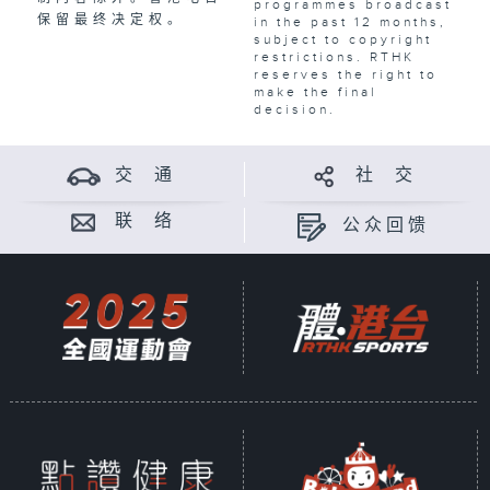
programmes broadcast
保留最终决定权。
in the past 12 months,
subject to copyright
restrictions. RTHK
reserves the right to
make the final
decision.
交 通
社 交
联 络
公众回馈