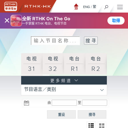
ENG
/
繁
×
全新 RTHK On The Go
取得
一手掌握 RTHK 电台、电视节目
电视
电视
电台
电台
31
32
R1
R2
电台
更多频道
节目语言／类别
R3
电台
电台
电台
由
至
普通
R4
R5
话台
重设
搜寻