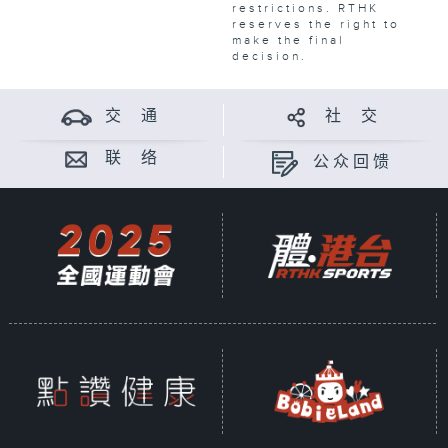
restrictions. RTHK
reserves the right to
make the final
decision.
交 通
社 交
联 络
公众回馈