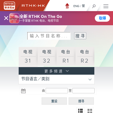
ENG
/
繁
×
全新 RTHK On The Go
取得
一手掌握 RTHK 电台、电视节目
电视
电视
电台
电台
31
32
R1
R2
电台
更多频道
节目语言／类别
R3
电台
电台
电台
由
至
普通
R4
R5
话台
重设
搜寻