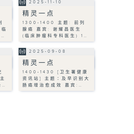
2025-11-10
精灵一点
列
1300-1400 主题: 前列
(临
腺癌 嘉宾: 谢耀昌医生
0…
(临床肿瘤科专科医生) 1…
2025-09-08
精灵一点
肤疣
1400-1430 [卫生署健康
 主
资讯站] 主题∶及早识别大
治…
肠癌增治愈成效 嘉宾:…