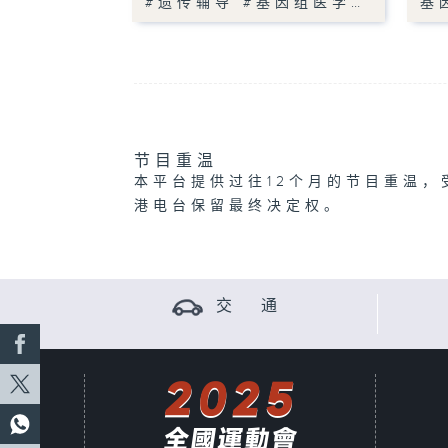
#遗传辅导 #基因组医学…
基
节目重温
本平台提供过往12个月的节目重温，
港电台保留最终决定权。
交 通