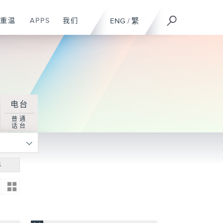
重温
APPS
我们
ENG
/
繁
电台
普通
话台
寻