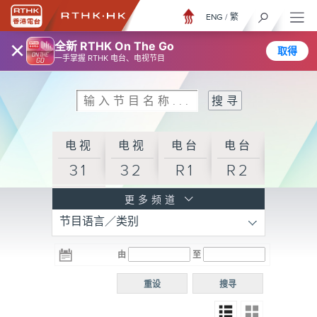
ENG
/
繁
×
全新 RTHK On The Go
取得
一手掌握 RTHK 电台、电视节目
电视
电视
电台
电台
31
32
R1
R2
电台
更多频道
节目语言／类别
R3
电台
电台
电台
由
至
普通
R4
R5
话台
重设
搜寻