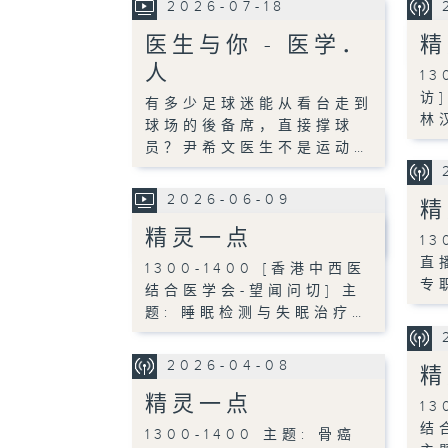
2026-07-18
医生与你 - 医学．
精
人
13
访
有多少足球迷能从看台走到
林
球场的後备席，直接撑球
员？尹希文医生不是运动…
2026-06-09
精
精灵一点
13
直
1300-1400 [香港中西医
专
结合医学会-望闻问切] 主
题: 睡眠检测与失眠治疗…
2026-04-08
精
精灵一点
13
结
1300-1400 主题: 骨癌