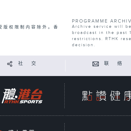
PROGRAMME ARCHI
Archive service will b
受版权限制内容除外。香
broadcast in the past 
restrictions. RTHK res
decision.
社 交
联 络