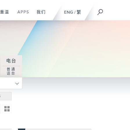
重温
APPS
我们
ENG
/
繁
电台
普通
话台
寻