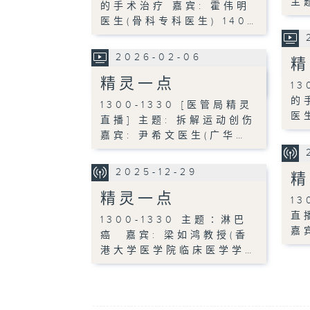
主
的手术治疗 嘉宾: 霍伟明
医生(骨科专科医生) 140…
2026-02-06
精
精灵一点
13
的
1300-1330 [医管局精灵
医
直播] 主题: 拆解运动创伤
嘉宾: 尹希文医生(广华…
2025-12-29
精
精灵一点
13
直
1300-1330 主题∶淋巴
嘉
癌 嘉宾: 梁如鸿教授(香
港大学医学院临床医学学…