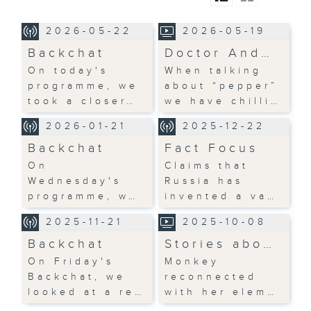
2026-05-22
2026-05-19
Backchat
Doctor And…
On today's
When talking
programme, we
about “pepper”
took a closer…
we have chilli…
2026-01-21
2025-12-22
Backchat
Fact Focus
On
Claims that
Wednesday's
Russia has
programme, w…
invented a va…
2025-11-21
2025-10-08
Backchat
Stories abo…
On Friday's
Monkey
Backchat, we
reconnected
looked at a re…
with her elem…