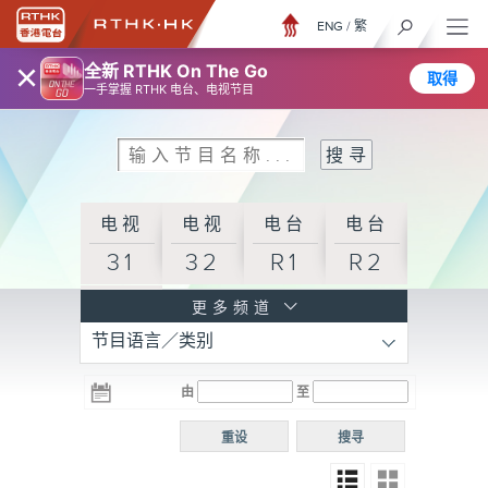
ENG
/
繁
×
全新 RTHK On The Go
取得
一手掌握 RTHK 电台、电视节目
电视
电视
电台
电台
31
32
R1
R2
电台
更多频道
节目语言／类别
R3
电台
电台
电台
由
至
普通
R4
R5
话台
重设
搜寻