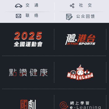
交 通
社 交
联 络
公众回馈