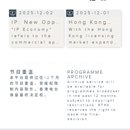
2025-12-02
2025-12-01
IP: New Opp…
Hong Kong…
"IP Economy"
With the Hong
refers to the
Kong licensing
commercial ap…
market expand…
节目重温
PROGRAMME
ARCHIVE
本平台提供过往12个月
Archive service will
的节目重温，受版权限
be available for
制内容除外。香港电台
programmes broadcast
保留最终决定权。
in the past 12 months,
subject to copyright
restrictions. RTHK
reserves the right to
make the final
decision.