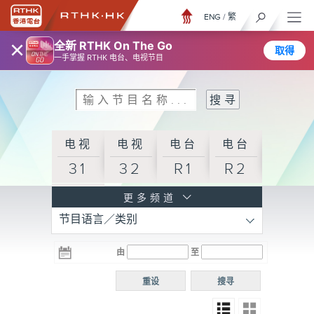
ENG
/
繁
×
全新 RTHK On The Go
取得
一手掌握 RTHK 电台、电视节目
电视
电视
电台
电台
31
32
R1
R2
电台
更多频道
节目语言／类别
R3
电台
电台
电台
由
至
普通
R4
R5
话台
重设
搜寻