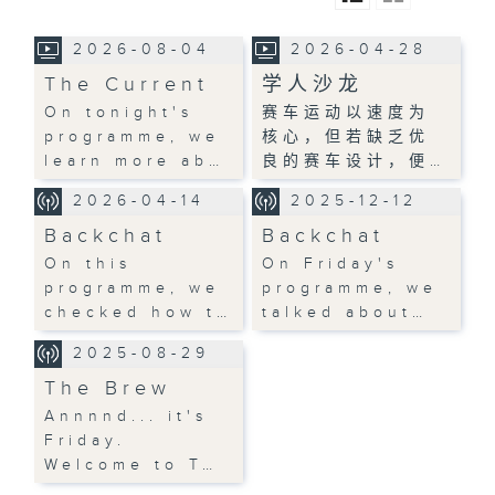
2026-08-04
2026-04-28
The Current
学人沙龙
On tonight's
赛车运动以速度为
programme, we
核心，但若缺乏优
learn more ab…
良的赛车设计，便…
2026-04-14
2025-12-12
Backchat
Backchat
On this
On Friday's
programme, we
programme, we
checked how t…
talked about…
2025-08-29
The Brew
Annnnd... it's
Friday.
Welcome to T…