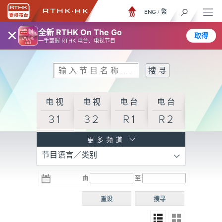
ENG
/
繁
×
全新 RTHK On The Go
取得
一手掌握 RTHK 电台、电视节目
电视
电视
电台
电台
31
32
R1
R2
电台
更多频道
节目语言／类别
R3
电台
电台
电台
由
至
普通
R4
R5
话台
重设
搜寻