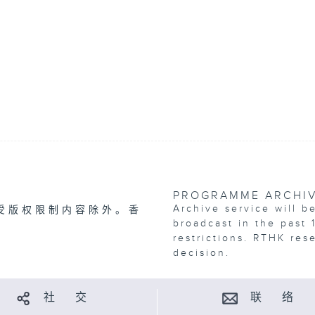
PROGRAMME ARCHI
Archive service will b
受版权限制内容除外。香
broadcast in the past 
restrictions. RTHK res
decision.
社 交
联 络