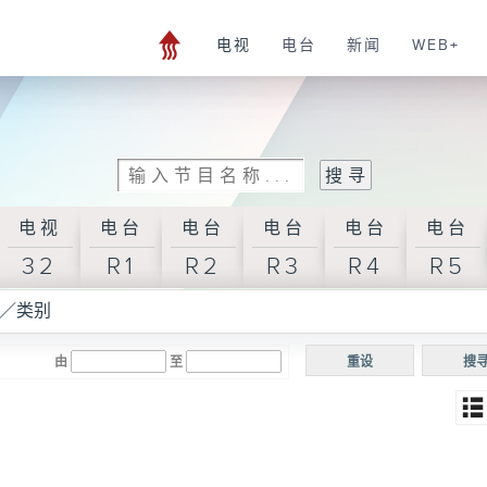
电视
电台
新闻
WEB+
电视
电台
电台
电台
电台
电台
32
R1
R2
R3
R4
R5
／类别
由
至
重设
搜