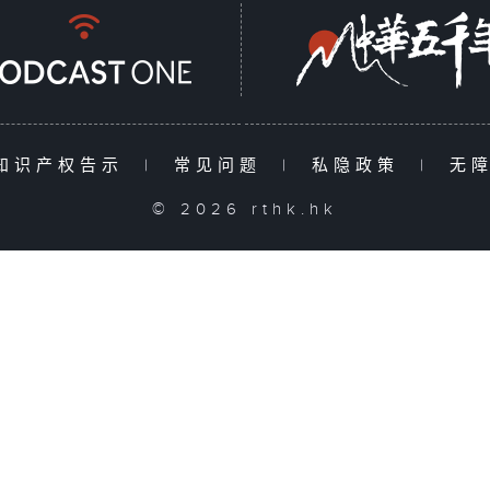
知识产权告示
|
常见问题
|
私隐政策
|
无
© 2026 rthk.hk