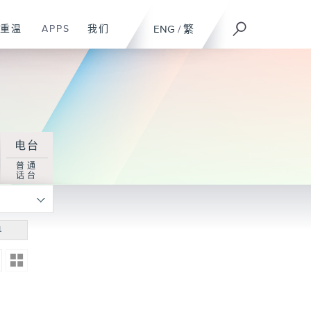
重温
APPS
我们
ENG
/
繁
电台
普通
话台
寻