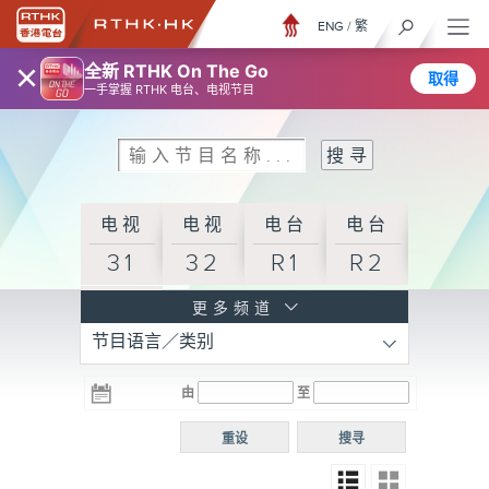
ENG
/
繁
×
全新 RTHK On The Go
取得
一手掌握 RTHK 电台、电视节目
电视
电视
电台
电台
31
32
R1
R2
电台
更多频道
节目语言／类别
R3
电台
电台
电台
由
至
普通
R4
R5
话台
重设
搜寻