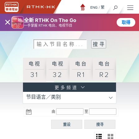
ENG
/
繁
×
全新 RTHK On The Go
取得
一手掌握 RTHK 电台、电视节目
电视
电视
电台
电台
31
32
R1
R2
电台
更多频道
节目语言／类别
R3
电台
电台
电台
由
至
普通
R4
R5
话台
重设
搜寻