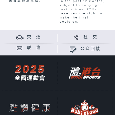
保留最终决定权。
in the past 12 months,
subject to copyright
restrictions. RTHK
reserves the right to
make the final
decision.
交 通
社 交
联 络
公众回馈