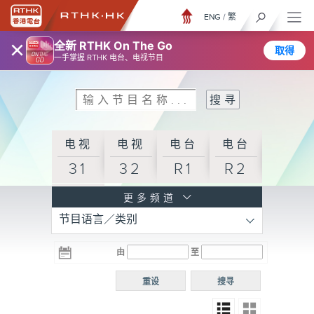
ENG
/
繁
×
全新 RTHK On The Go
取得
一手掌握 RTHK 电台、电视节目
电视
电视
电台
电台
31
32
R1
R2
电台
更多频道
节目语言／类别
R3
电台
电台
电台
由
至
普通
R4
R5
话台
重设
搜寻