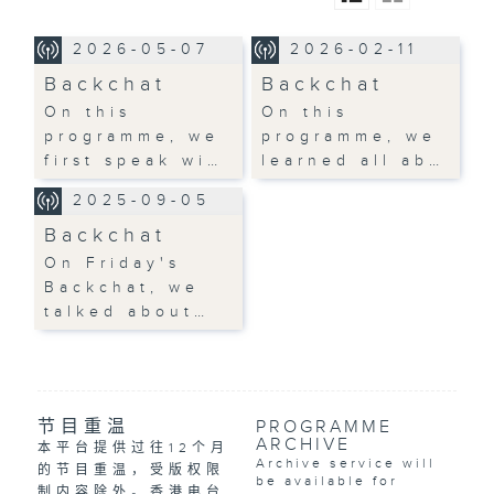
2026-05-07
2026-02-11
Backchat
Backchat
On this
On this
programme, we
programme, we
first speak wi…
learned all ab…
2025-09-05
Backchat
On Friday's
Backchat, we
talked about…
节目重温
PROGRAMME
ARCHIVE
本平台提供过往12个月
Archive service will
的节目重温，受版权限
be available for
制内容除外。香港电台