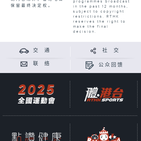
programmes broadcast
保留最终决定权。
in the past 12 months,
subject to copyright
restrictions. RTHK
reserves the right to
make the final
decision.
交 通
社 交
联 络
公众回馈