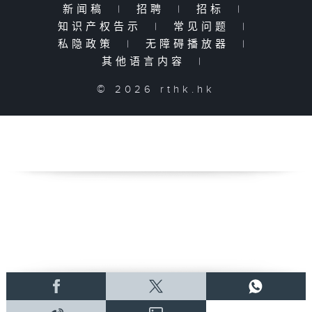
新闻稿
|
招聘
|
招标
|
知识产权告示
|
常见问题
|
私隐政策
|
无障碍播放器
|
其他语言内容
|
© 2026 rthk.hk