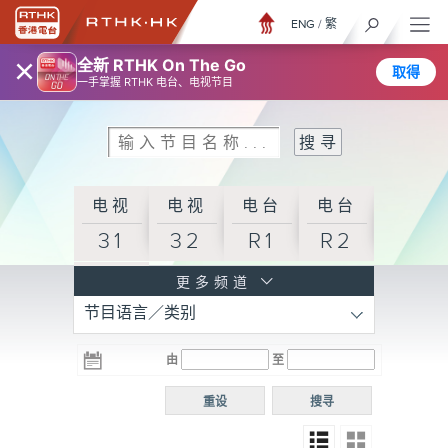
ENG
/
繁
×
全新 RTHK On The Go
取得
一手掌握 RTHK 电台、电视节目
电视
电视
电台
电台
31
32
R1
R2
电台
更多频道
节目语言／类别
R3
电台
电台
电台
由
至
普通
R4
R5
话台
重设
搜寻