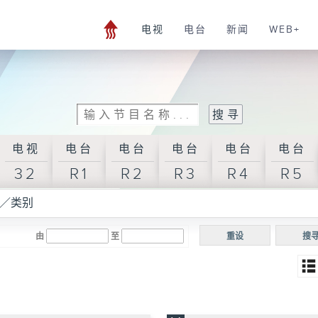
电视
电台
新闻
WEB+
电视
电台
电台
电台
电台
电台
32
R1
R2
R3
R4
R5
／类别
由
至
重设
搜