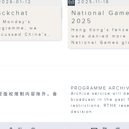
2026-01-12
2025-11-18
ackchat
National Gam
2025
 Monday's
ogramme, we
Hong Kong's fence
scussed China's…
were denied more
National Games gl
PROGRAMME ARCHI
Archive service will b
受版权限制内容除外。香
broadcast in the past 
restrictions. RTHK res
decision.