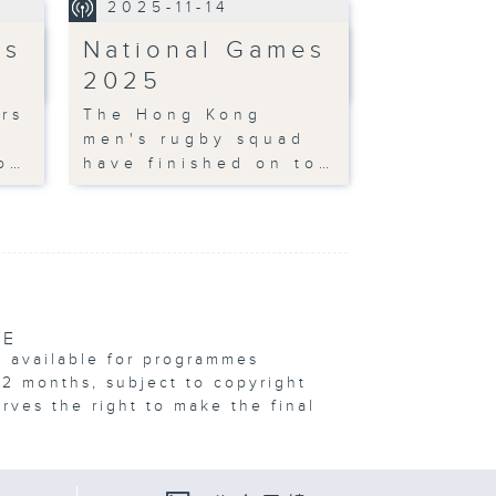
2025-11-14
es
National Games
2025
rs
The Hong Kong
men's rugby squad
o…
have finished on to…
VE
e available for programmes
12 months, subject to copyright
erves the right to make the final