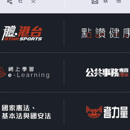
社 交
联 络