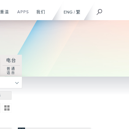
重温
APPS
我们
ENG
/
繁
电台
普通
话台
寻