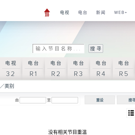
电视
电台
新闻
WEB+
电视
电台
电台
电台
电台
电台
32
R1
R2
R3
R4
R5
／类别
由
至
重设
搜
没有相关节目重温