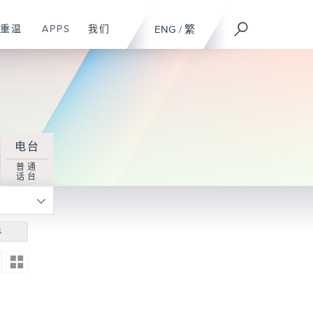
重温
APPS
我们
ENG
/
繁
电台
普通
话台
寻