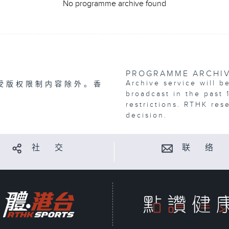
No programme archive found
PROGRAMME ARCHI
Archive service will b
受版权限制内容除外。香
broadcast in the past 
restrictions. RTHK res
decision.
社 交
联 络