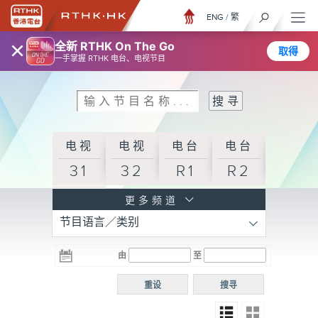
ENG
/
繁
×
全新 RTHK On The Go
取得
一手掌握 RTHK 电台、电视节目
电视
电视
电台
电台
31
32
R1
R2
电台
更多频道
节目语言／类别
R3
电台
电台
电台
由
至
普通
R4
R5
话台
重设
搜寻