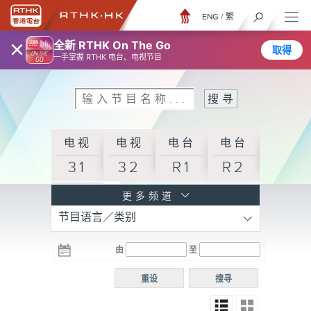
ENG
/
繁
×
全新 RTHK On The Go
取得
一手掌握 RTHK 电台、电视节目
电视
电视
电台
电台
31
32
R1
R2
电台
更多频道
节目语言／类别
R3
电台
电台
电台
由
至
普通
R4
R5
话台
重设
搜寻