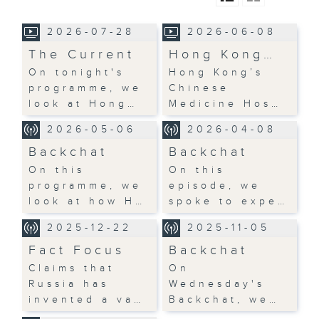
2026-07-28
2026-06-08
The Current
Hong Kong…
On tonight's
Hong Kong’s
programme, we
Chinese
look at Hong…
Medicine Hos…
2026-05-06
2026-04-08
Backchat
Backchat
On this
On this
programme, we
episode, we
look at how H…
spoke to expe…
2025-12-22
2025-11-05
Fact Focus
Backchat
Claims that
On
Russia has
Wednesday's
invented a va…
Backchat, we…