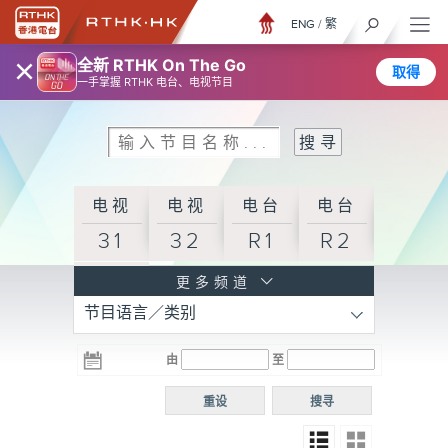
ENG
/
繁
×
全新 RTHK On The Go
取得
一手掌握 RTHK 电台、电视节目
电视
电视
电台
电台
31
32
R1
R2
电台
更多频道
节目语言／类别
R3
电台
电台
电台
由
至
普通
R4
R5
话台
重设
搜寻