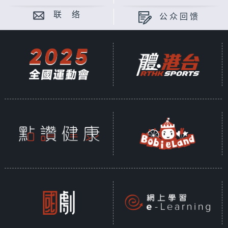
联 络
公众回馈