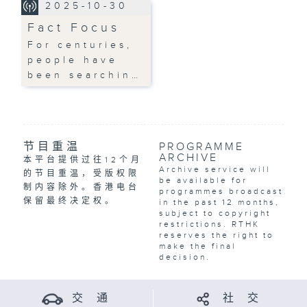
2025-10-30
Fact Focus
For centuries,
people have
been searchin…
节目重温
PROGRAMME
ARCHIVE
本平台提供过往12个月
Archive service will
的节目重温，受版权限
be available for
制内容除外。香港电台
programmes broadcast
保留最终决定权。
in the past 12 months,
subject to copyright
restrictions. RTHK
reserves the right to
make the final
decision.
交 通
社 交