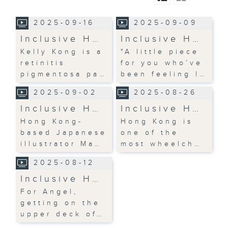
2025-09-16
2025-09-09
Inclusive H…
Inclusive H…
Kelly Kong is a
"A little piece
retinitis
for you who’ve
pigmentosa pa…
been feeling l…
2025-09-02
2025-08-26
Inclusive H…
Inclusive H…
Hong Kong-
Hong Kong is
based Japanese
one of the
illustrator Ma…
most wheelch…
2025-08-12
Inclusive H…
For Angel,
getting on the
upper deck of…