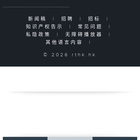
新闻稿
|
招聘
|
招标
|
知识产权告示
|
常见问题
|
私隐政策
|
无障碍播放器
|
其他语言内容
|
© 2026 rthk.hk