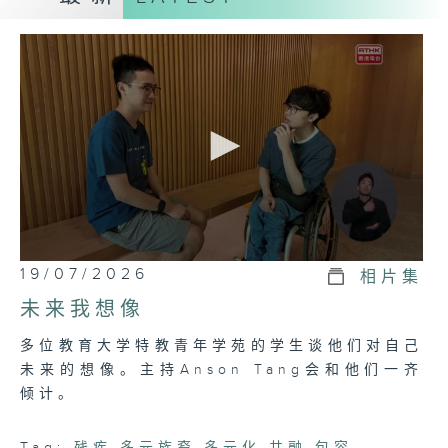
昊Marco、在香港土生土长的印度裔成家宏
Karan Cholia、巴基斯坦裔爱美Omme
Kulsoom、泰国裔陈彩莲Vita和温嘉希
Wimmy、来自哥伦比亚的Omaira del
Carmen、失明人士谭晓莹以及展能钢琴家
邓卓谦Anson， 一同主持＜睇得见。听得到
＞。主持们和不同残疾人士及多元族裔人士交
流，和观众分享生活点滴，谈大家喜欢的事情
和快乐的小故事。
逢星期日晚上8点 港台电视31
0
19/07/2026
相片集
seconds
of
#一齐讲梦想#一齐做表演#一齐「睇得见。
未来我想像
26
听得到」
minutes,
多位教育大学特教青年学苑的学生谈他们对自己
7
seconds
未来的想像。主持Anson Tang会和他们一齐
倾计。
Tag:
残疾
,
多元族裔
,
多元化
,
共融
,
包容