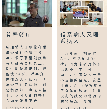
佢系病人又唔
尊严餐厅
系病人
新加坡人许承俊在香
港经营社企餐厅多
十九年前，刘丽珍
年，餐厅聘请残疾和
Amy 确诊柏金逊
有特殊需要的员工，
症，因为患者身体会
提供职位和培训。但
出现不自主「郁
他快70岁，近年身
动」，引来旁人一些
体情况大不如前，无
不友善的目光。这些
法经常往来两地，可
年来，Amy慢慢接受
是餐厅却一直无人接
了身体的改变，注重
手，这间特别的餐厅
仪态的她努力做运动
会如何发展下去...
减轻病况。今集...
07/06/2026
25/05/2026