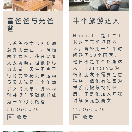
富爸爸与光爸
半个旅游达人
爸
Husnain 是土生土
长的巴基斯坦裔港
富爸爸岑幸富因交通
人，曾经用一年半时
意外失去左手，照顾
间游历68个国家，
两个女时，往往要靠
他自称是半个旅游达
太太协助，但他都尽
人。Husnain认为
力去做。天生不良于
结识朋友不需要在意
行的前轮椅剑击运动
种族，但他有过因为
员梁志光是三个年幼
样貌而被歧视的经
子女的父亲，身体障
历，于是他加入开咪
别并没有阻碍他们成
讲解多元族裔文...
为一个称职的爸...
21/06/2026
14/06/2026
收看
收看