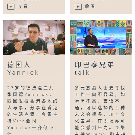
收看
收看
德国人
印巴泰兄弟
Yannick
talk
27岁的德法混血儿
多元族裔人士要寻找
张国德Yannick，
工作一向不容易，如
四围发掘香港各地的
学历不高、言语不
人与事，分享在香港
通，可以选择的工种
的生活点滴。今集主
未必会很多，加上文
持Vita会同
化差异，在职场亦可
Yannick一齐倾下
能会感到压力。今集
计。
主持Wimmy 和主持