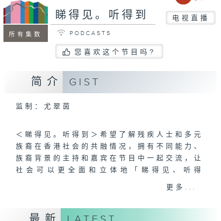
睇得见。听得到
电视直播
PODCASTS
所有集数
您喜欢这个节目吗?
简介
GIST
监制：尤翠茵
＜睇得见。听得到＞希望了解残疾人士和多元
族裔在香港社会的共融情况，拥有不同能力、
族裔背景的主持和嘉宾在节目中一起交流，让
社会可以更全面和立体地「睇得见、听得
到」，打破隔膜，彼此接纳、欣赏和尊重。
更多...
患上肌肉萎缩症的梁安琪Angel、因意外失
最新
LATEST
去左前臂的「富爸爸」岑幸富、聋人演员吴祉