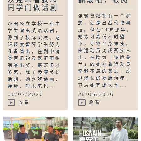
翻滚吧，张微
同学们做话剧
张微曾经拥有一个梦
想，就是出战伦敦奥
沙田公立学校一班中
运。但在14岁那年，
学生演出英语话剧，
她练习高低杠时堕
得到了校际奖项。这
下，导致全身瘫痪。
班轻度智障学生努力
由运动员变成残疾人
准备演出，在剧中饰
士，被喻为「港版桑
演家姐的袁嘉蔚更得
兰」的她抱着运动员
到演出奖，嘉蔚多才
坚毅不屈的意志，度
多艺，除了参演英语
过漫长的复康治疗，
话剧，她喜欢绘画、
其后她完成大学...
弹琴，对未来也...
05/07/2026
28/06/2026
收看
收看