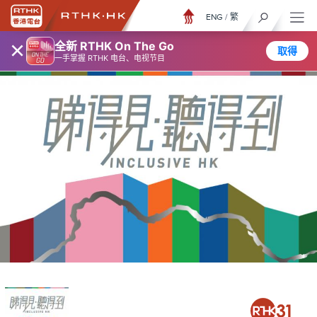
ENG
/
繁
×
全新 RTHK On The Go
取得
一手掌握 RTHK 电台、电视节目