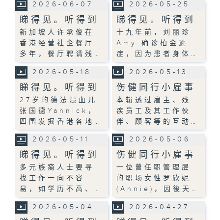
2026-06-07
2026-05-25
睇得见。听得到
睇得见。听得到
新加坡人许承俊在
十九年前，刘丽珍
香港经营社企餐厅
Amy 确诊柏金逊
多年，餐厅聘请残…
症，因为患者身体…
2026-05-18
2026-05-13
睇得见。听得到
伤健同行小雇事
27岁的德法混血儿
本辑透过雇主、残
张国德Yannick，
疾员工及其工作伙
四围发掘香港各地…
伴、顾客等的互动…
2026-05-11
2026-05-06
睇得见。听得到
伤健同行小雇事
多元族裔人士要寻
一位曾任职管理层
找工作一向不容
的职场女性罗欣妮
易，如学历不高、…
(Annie)，因後天…
2026-05-04
2026-04-27