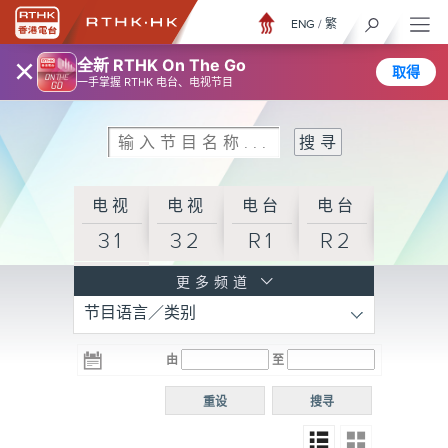
ENG
/
繁
×
全新 RTHK On The Go
取得
一手掌握 RTHK 电台、电视节目
电视
电视
电台
电台
31
32
R1
R2
电台
更多频道
节目语言／类别
R3
电台
电台
电台
由
至
普通
R4
R5
话台
重设
搜寻