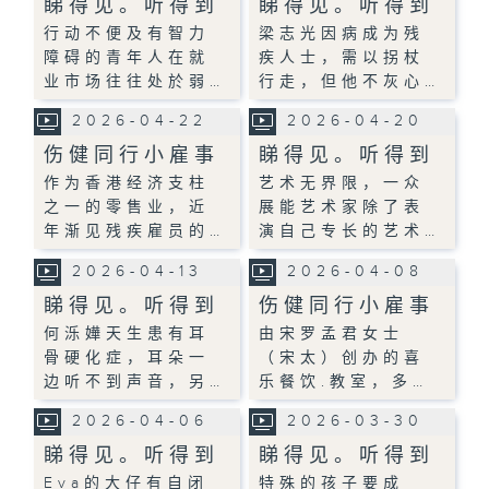
睇得见。听得到
睇得见。听得到
行动不便及有智力
梁志光因病成为残
障碍的青年人在就
疾人士，需以拐杖
业市场往往处於弱…
行走，但他不灰心…
2026-04-22
2026-04-20
伤健同行小雇事
睇得见。听得到
作为香港经济支柱
艺术无界限，一众
之一的零售业，近
展能艺术家除了表
年渐见残疾雇员的…
演自己专长的艺术…
2026-04-13
2026-04-08
睇得见。听得到
伤健同行小雇事
何泺嬅天生患有耳
由宋罗孟君女士
骨硬化症，耳朵一
（宋太）创办的喜
边听不到声音，另…
乐餐饮.教室，多…
2026-04-06
2026-03-30
睇得见。听得到
睇得见。听得到
Eva的大仔有自闭
特殊的孩子要成