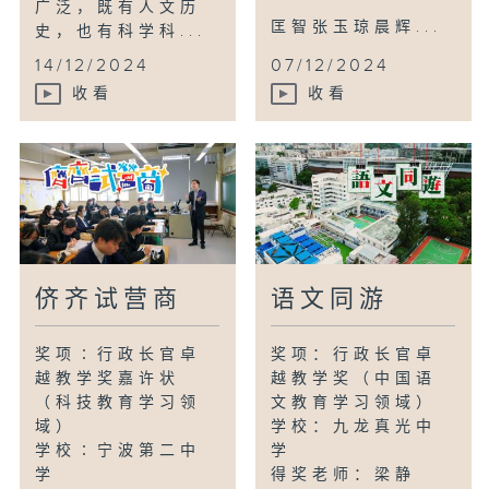
广泛，既有人文历
匡智张玉琼晨辉...
史，也有科学科...
14/12/2024
07/12/2024
收看
收看
侪齐试营商
语文同游
奖项∶行政长官卓
奖项：行政长官卓
越教学奖嘉许状
越教学奖（中国语
（科技教育学习领
文教育学习领域）
域）
学校：九龙真光中
学校∶宁波第二中
学
学
得奖老师：梁静