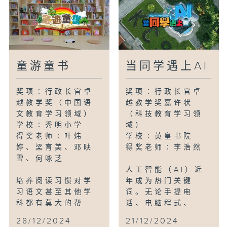
课程，让同学早点掌握商管基础知识，及早
认识这个学科并非单学计数，方便日后选
科。
除了课堂教学，年宵营商实战是每年企业会
童游童书
当同学遇上AI
计与财务概论科的重点活动，同学由采购货
品到推广销售，以至因应人流销情即时调整
奖项∶行政长官卓
奖项∶行政长官卓
销售策略，并将盈余捐赠慈善机构，身体力
越教学奖（中国语
越教学奖嘉许状
行体验何为社会责任。
文教育学习领域）
（科技教育学习领
学校∶秀明小学
域）
编导：林嘉宝
得奖老师∶叶炜
学校∶英皇书院
婷、梁育美、邓映
得奖老师∶李浩然
雪、何咏芝
人工智能（AI）近
培养阅读习惯对学
年成为热门关键
习语文甚至其他学
词。无论手提电
科都有莫大的帮...
话、电脑程式、...
28/12/2024
21/12/2024