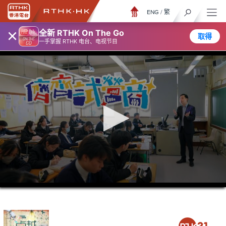
ENG
/
繁
×
全新 RTHK On The Go
取得
一手掌握 RTHK 电台、电视节目
0
seconds
of
0
seconds