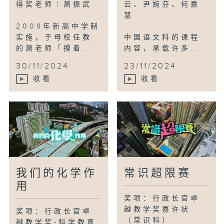
得奖老师∶萧振武
云、尹婉芬、何嘉
慧
2009年新高中学制
实施，于母校任教
中国语文科的课程
的萧老师「摸着...
内容，承载许多...
30/11/2024
23/11/2024
收看
收看
我们的化学作
常识超限赛
用
奖项：行政长官卓
越教学奖嘉许状
奖项：行政长官卓
（常识科）
越教学奖-科学教育