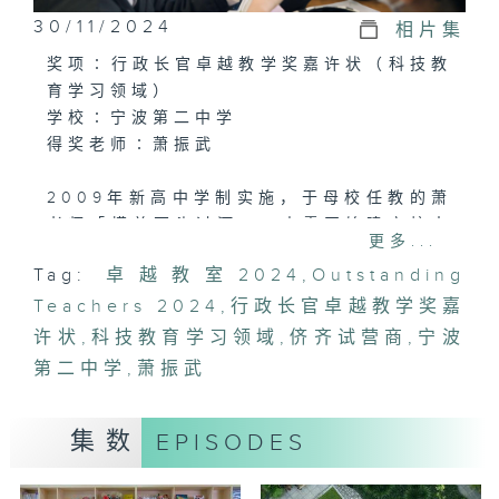
30/11/2024
相片集
奖项∶行政长官卓越教学奖嘉许状（科技教
育学习领域）
学校∶宁波第二中学
得奖老师∶萧振武
2009年新高中学制实施，于母校任教的萧
老师「摸着石头过河」，由零开始建立校本
更多...
商业课程。萧老师认为商业学习不能纸上谈
Tag:
卓越教室2024
,
Outstanding
兵，必须通过实践才能融会贯通。
Teachers 2024
,
行政长官卓越教学奖嘉
在专题研习课堂，学生化身销售人员、消费
许状
,
科技教育学习领域
,
侪齐试营商
,
宁波
者、公司管理层等角色，运用课堂所学的加
第二中学
,
萧振武
以讨论分析。在模拟课堂情景下，看同学如
何学以致用。
集数
EPISODES
萧老师认为商业教育不应限于高中选修科，
他建议校方在中三开始引入会计与商业管理