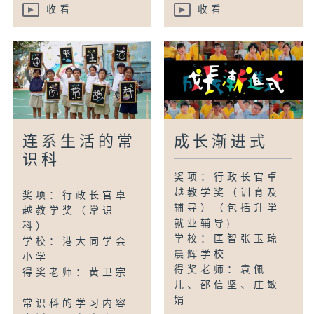
收看
收看
连系生活的常
成长渐进式
识科
奖项：行政长官卓
越教学奖（训育及
奖项：行政长官卓
辅导）（包括升学
越教学奖（常识
就业辅导)
科）
学校：匡智张玉琼
学校：港大同学会
晨辉学校
小学
得奖老师：袁佩
得奖老师：黄卫宗
儿、邵信坚、庄敏
娟
常识科的学习内容