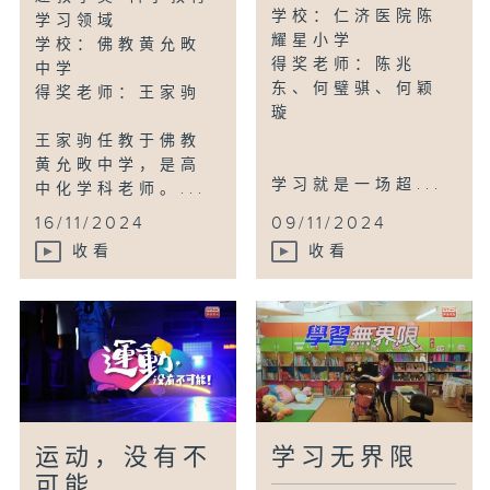
学校：仁济医院陈
学习领域
耀星小学
学校：佛教黄允畋
得奖老师：陈兆
中学
东、何璧骐、何颖
得奖老师：王家驹
璇
王家驹任教于佛教
黄允畋中学，是高
学习就是一场超...
中化学科老师。...
16/11/2024
09/11/2024
收看
收看
运动，没有不
学习无界限
可能