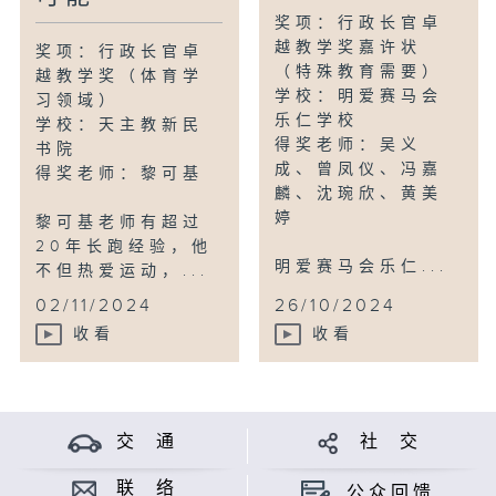
奖项：行政长官卓
越教学奖嘉许状
奖项：行政长官卓
（特殊教育需要）
越教学奖（体育学
学校：明爱赛马会
习领域）
乐仁学校
学校：天主教新民
得奖老师：吴义
书院
成、曾凤仪、冯嘉
得奖老师：黎可基
麟、沈琬欣、黄美
婷
黎可基老师有超过
20年长跑经验，他
明爱赛马会乐仁...
不但热爱运动，...
02/11/2024
26/10/2024
收看
收看
交 通
社 交
联 络
公众回馈