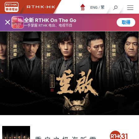
ENG
/
繁
×
全新 RTHK On The Go
取得
一手掌握 RTHK 电台、电视节目