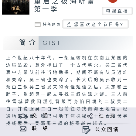
重启之极海听雷
第一季
电视直播
您喜欢这个节目吗?
特备网页
简介
GIST
上个世纪八十年代，一架运输机在东南亚某国的
边境坠毁，意外撞出了一个古代墓穴。吴三省代
表中方带队前往当地勘探，期间不断有队员遇难
和失踪，吴三省也失踪了。长大后的吴邪收到一
条由三叔吴三省发来的奇怪短信之后，决定和王
胖子、张起灵一起去寻找三叔失踪之谜。三人前
往雷城营救因叛徒背叛而身陷困境的二叔吴二
白，并说服吴二白一起前往寻找南海王地宫。经
交 通
社 交
通地宫解困、哑巴村地下河探秘、十一仓潜伏寻
找线索后，吴邪离三叔的秘密越来越近。
联 络
公众回馈