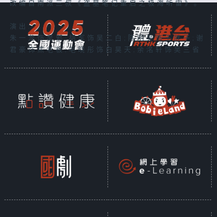
改编自南派三叔《盗墓笔记重启之极海听雷》。
演出:
朱一龙饰吴邪;胡军饰吴二白;陈明昊饰王胖子;谢
君豪饰焦老板;毛晓彤饰白昊天;余洺轩饰吴三省