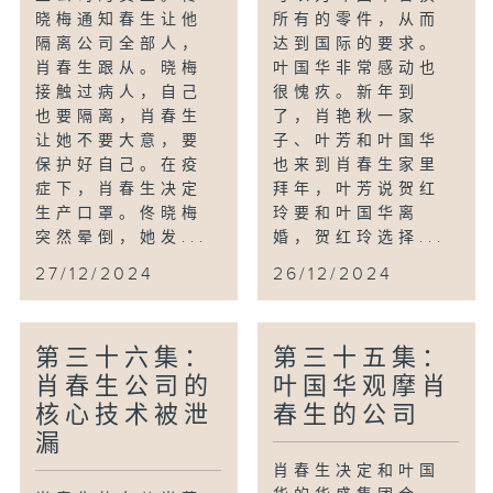
晓梅通知春生让他
所有的零件，从而
隔离公司全部人，
达到国际的要求。
肖春生跟从。晓梅
叶国华非常感动也
接触过病人，自己
很愧疚。新年到
也要隔离，肖春生
了，肖艳秋一家
让她不要大意，要
子、叶芳和叶国华
保护好自己。在疫
也来到肖春生家里
症下，肖春生决定
拜年，叶芳说贺红
生产口罩。佟晓梅
玲要和叶国华离
突然晕倒，她发...
婚，贺红玲选择...
27/12/2024
26/12/2024
第三十六集：
第三十五集：
肖春生公司的
叶国华观摩肖
核心技术被泄
春生的公司
漏
肖春生决定和叶国