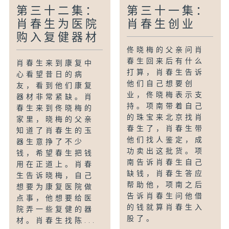
第三十二集：
第三十一集：
肖春生为医院
肖春生创业
购入复健器材
佟晓梅的父亲问肖
春生回来后有什么
肖春生来到康复中
打算，肖春生告诉
心看望昔日的病
他们自己想要创
友，看到他们康复
业，佟晓梅表示支
器材非常紧缺。肖
持。项南带着自己
春生来到佟晓梅的
的珠宝来北京找肖
家里，晓梅的父亲
春生了，肖春生带
知道了肖春生的玉
他们找人鉴定，成
器生意挣了不少
功卖出这批货。项
钱，希望春生把钱
南告诉肖春生自己
用在正道上。肖春
缺钱，肖春生答应
生告诉晓梅，自己
帮助他，项南之后
想要为康复医院做
告诉肖春生问他借
点事，他想要给医
的钱就算肖春生入
院弄一些复健的器
股了。
材。肖春生找陈...