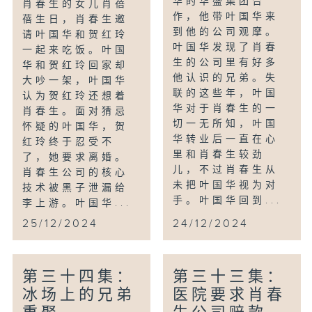
华的华盛集团合
肖春生的女儿肖蓓
作，他带叶国华来
蓓生日，肖春生邀
到他的公司观摩。
请叶国华和贺红玲
叶国华发现了肖春
一起来吃饭。叶国
生的公司里有好多
华和贺红玲回家却
他认识的兄弟。失
大吵一架，叶国华
联的这些年，叶国
认为贺红玲还想着
华对于肖春生的一
肖春生。面对猜忌
切一无所知，叶国
怀疑的叶国华，贺
华转业后一直在心
红玲终于忍受不
里和肖春生较劲
了，她要求离婚。
儿，不过肖春生从
肖春生公司的核心
未把叶国华视为对
技术被黑子泄漏给
手。叶国华回到...
李上游。叶国华...
25/12/2024
24/12/2024
第三十四集：
第三十三集：
冰场上的兄弟
医院要求肖春