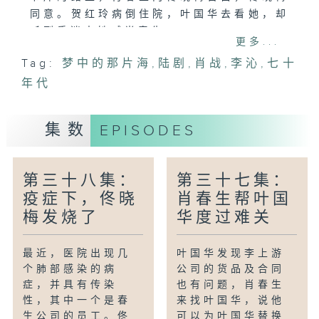
同意。贺红玲病倒住院，叶国华去看她，却
听到昏迷中她喊肖春生。
更多...
Tag:
梦中的那片海
,
陆剧
,
肖战
,
李沁
,
七十
年代
集数
EPISODES
第三十八集：
第三十七集：
疫症下，佟晓
肖春生帮叶国
梅发烧了
华度过难关
最近，医院出现几
叶国华发现李上游
个肺部感染的病
公司的货品及合同
症，并具有传染
也有问题，肖春生
性，其中一个是春
来找叶国华，说他
生公司的员工。佟
可以为叶国华替换