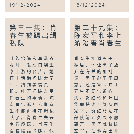
19/12/2024
18/12/2024
第三十集：肖
第二十九集：
春生被踢出缉
陈宏军和李上
私队
游陷害肖春生
叶芳给陈宏军洗衣
肖春生知道黑子走
服时，发现口袋里
私后，他让黑子放
李上游的名片，她
弃在海关的那批
打电话询问陈宏军
货。黑子心里不愿
后，猜到事情真
意，还是答应并让
相。叶芳问陈宏军
春生不要告诉齐
肖春生的事情，陈
天。贺红玲和叶国
宏军告诉叶芳肖春
华即将离开部队回
生不能再待在缉私
家了，贺红玲站在
队了。肖春生去云
部队前面久久不愿
南看段磊，肖春生
离开。黑子威胁陈
看着段磊的腿，他
宏军，让他弄出押