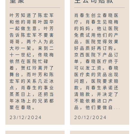
重聚
生公司赔款
叶芳知道了陈宏军
肖春生创立春晓医
和他的哥哥叶国华
疗，肖春生见晓梅
一起做生意，叶芳
的妈妈，他让医院
告诉陈宏军不要害
免费试用他们的产
哥哥，两个人为此
品，医院觉得效果
大吵一架。来到二
好品质好再订购。
十一世纪，佟晓梅
京西医院下产品订
依然在医院忙碌
单，春晓医疗终于
着，贺红玲离开了
可以发工资。春晓
舞台，而叶芳和陈
医疗卖的货品出现
宏军的关系几近冰
问题，医院要求赔
点，肖春生的事业
款，肖春生承诺还
蒸蒸日上，还把当
清赔款，并决定了
年冰场上的兄弟都
不能依赖进口产
聚在春晓。
品，他们要做自...
23/12/2024
20/12/2024