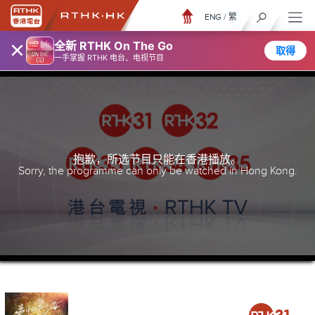
ENG
/
繁
×
全新 RTHK On The Go
取得
一手掌握 RTHK 电台、电视节目
抱歉，所选节目只能在香港播放。
Sorry, the programme can only be watched in Hong Kong.