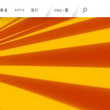
重温
APPS
我们
ENG
/
繁