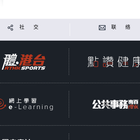
社 交
联 络